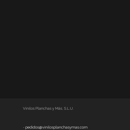
Vinilos Planchas y Más, S.L.U.
-
pedidos@vinilosplanchasymas.com