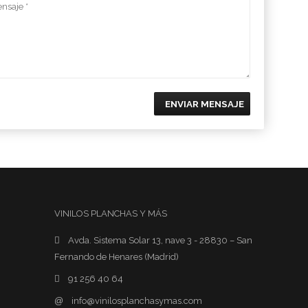
ENVIAR MENSAJE
VINILOS PLANCHAS Y MÁS
Avda. Sistema Solar 13, nave 3 - 28830 – San
Fernando de Henares (Madrid)
91 256 40 64
@
info@vinilosplanchasymas.com