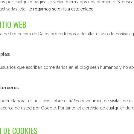
idos por cualquier página se verían mermados notablemente. Si desea
tivarlas, etc.,
le rogamos se dirija a este enlace.
SITIO WEB
ola de Protección de Datos procedemos a detallar el uso de
cookies
q
opias
:
s usuarios que escriban comentarios en el blog sean humanos y no ap
 terceros
:
der elaborar estadísticas sobre el tráfico y volumen de visitas de esta
 acerca de usted por Google. Por tanto, el ejercicio de cualquier de
N DE COOKIES