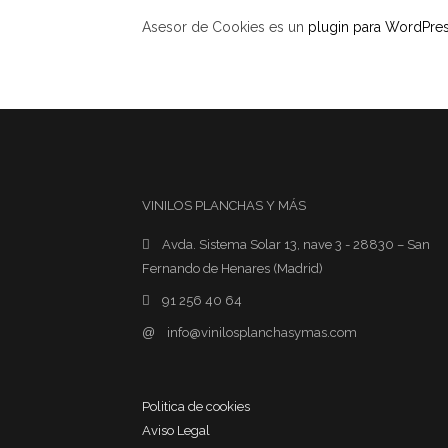
Asesor de Cookies es un
plugin para WordPre
VINILOS PLANCHAS Y MÁS
Avda. Sistema Solar 13, nave 3 - 28830 – San
Fernando de Henares (Madrid)
91 256 40 64
@
info@vinilosplanchasymas.com
Politica de cookies
Aviso Legal