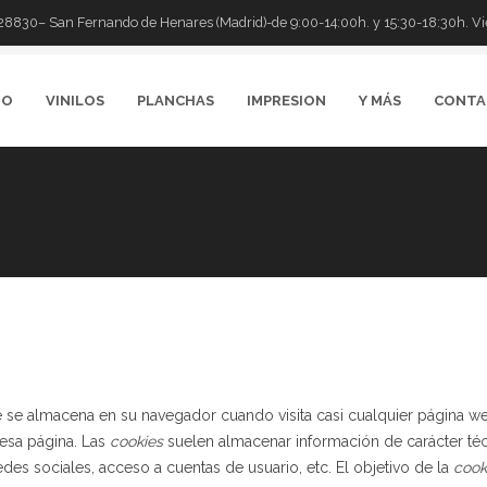
-28830– San Fernando de Henares (Madrid)-de 9:00-14:00h. y 15:30-18:30h. Vie
IO
VINILOS
PLANCHAS
IMPRESION
Y MÁS
CONTA
se almacena en su navegador cuando visita casi cualquier página we
 esa página. Las
cookies
suelen almacenar información de carácter téc
edes sociales, acceso a cuentas de usuario, etc. El objetivo de la
cook