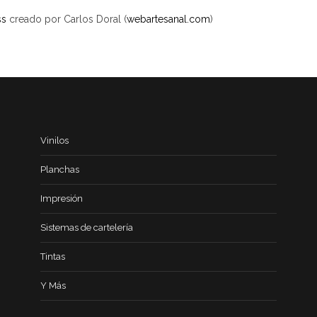
ss
creado por Carlos Doral (
webartesanal.com
)
Vinilos
Planchas
Impresión
Sistemas de cartelería
Tintas
Y Más