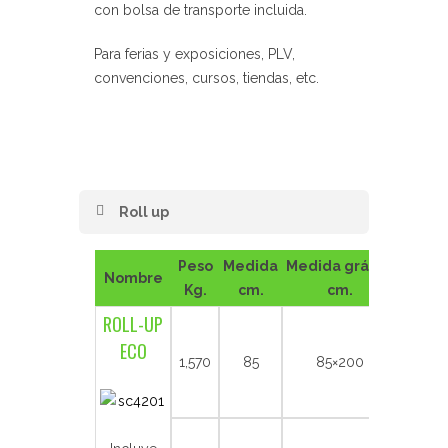
con bolsa de transporte incluida.
Para ferias y exposiciones, PLV,
convenciones, cursos, tiendas, etc.
Roll up
Peso
Medida
Medida gráfica
Nombre
Kg.
cm.
cm.
ROLL-UP
ECO
1,570
85
85×200