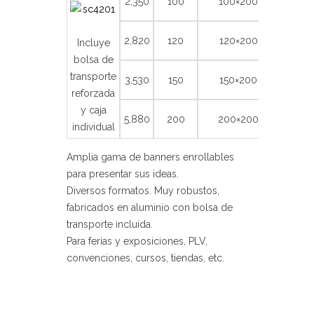
2,350
100
100×200
2,820
120
120×200
Incluye
bolsa de
transporte
3,530
150
150×200
reforzada
y caja
5,880
200
200×200
individual
Amplia gama de banners enrollables
para presentar sus ideas.
Diversos formatos. Muy robustos,
fabricados en aluminio con bolsa de
transporte incluida.
Para ferias y exposiciones, PLV,
convenciones, cursos, tiendas, etc.