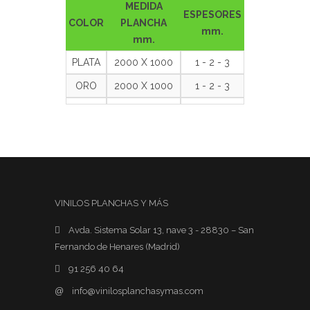
MEDIDA
ESPESORES
COLOR
PLANCHA
mm.
mm.
PLATA
2000 X 1000
1 - 2 - 3
ORO
2000 X 1000
1 - 2 - 3
VINILOS PLANCHAS Y MÁS
Avda. Sistema Solar 13, nave 3 - 28830 – San
Fernando de Henares (Madrid)
91 256 40 64
@
info@vinilosplanchasymas.com