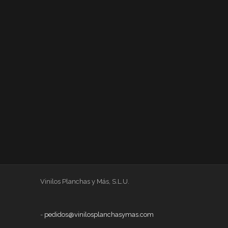
Vinilos Planchas y Más, S.L.U.
-
pedidos@vinilosplanchasymas.com