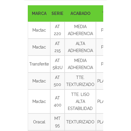
LARG
MARCA
SERIE
ACABADO
TIPO
(m.)
AT
MEDIA
Mactac
PAPEL
100
220
ADHERENCIA
AT
ALTA
Mactac
PAPEL
100
215
ADHERENCIA
AT
MEDIA
Transferite
PAPEL
100
582U
ADHERENCIA
AT
TTE.
Mactac
PLÁSTICO
100
500
TEXTURIZADO
TTE. LISO
AT
Mactac
ALTA
PLÁSTICO
100
400
ESTABILIDAD
MT
Oracal
TEXTURIZADO
PLÁSTICO
100
95