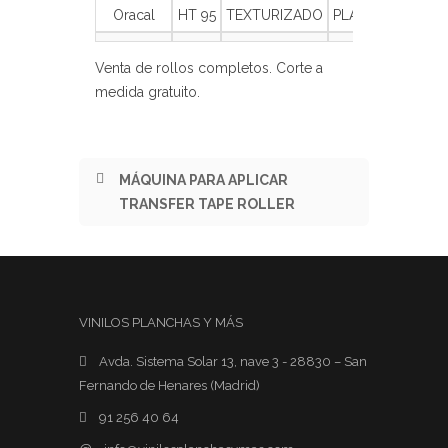
Oracal
HT 95
TEXTURIZADO
PLÁSTICO
100
Venta de rollos completos. Corte a
medida gratuito.
MÁQUINA PARA APLICAR
TRANSFER TAPE ROLLER
VINILOS PLANCHAS Y MÁS
Avda. Sistema Solar 13, nave 3 - 28830 – San
Fernando de Henares (Madrid)
91 256 40 64