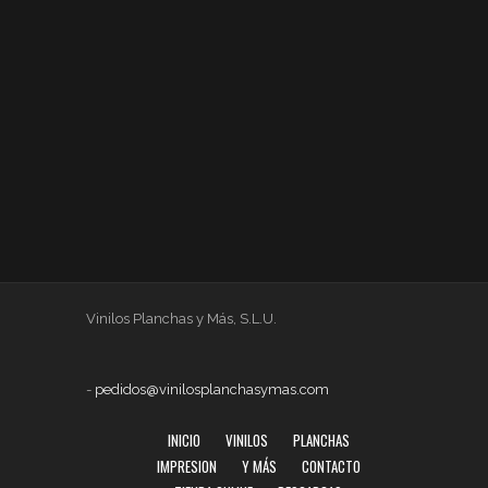
Vinilos Planchas y Más, S.L.U.
-
pedidos@vinilosplanchasymas.com
INICIO
VINILOS
PLANCHAS
IMPRESION
Y MÁS
CONTACTO