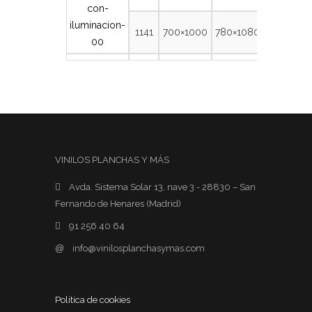
1141
700×1000
780×1080
VINILOS PLANCHAS Y MÁS
Avda. Sistema Solar 13, nave 3 - 28830 – San
Fernando de Henares (Madrid)
91 256 40 64
@
info@vinilosplanchasymas.com
Politica de cookies