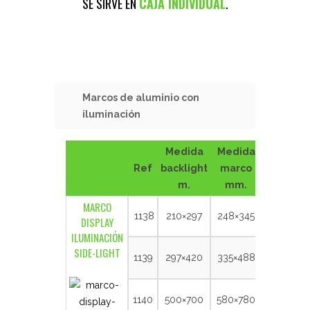
SE SIRVE EN
CAJA INDIVIDUAL
.
Marcos de aluminio con
iluminación
Medida
Medida
Ref
backlight
marco
m.
mm.
MARCO
1138
210×297
248×345
DISPLAY
ILUMINACIÓN
SIDE-LIGHT
1139
297×420
335×488
1140
500×700
580×780