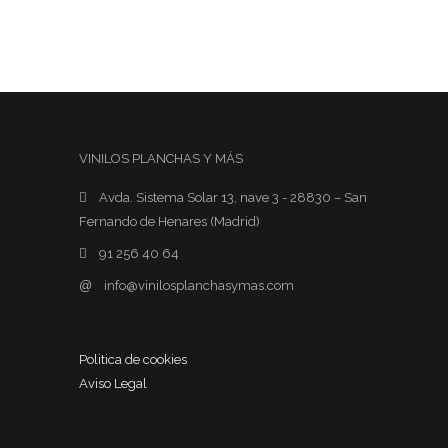
TINTAS ROLAND
TINTAS
TINTAS HP
TINTAS
VINILOS PLANCHAS Y MÁS
Avda. Sistema Solar 13, nave 3 - 28830 – San
Fernando de Henares (Madrid)
91 256 40 64
@
info@vinilosplanchasymas.com
Politica de cookies
Aviso Legal